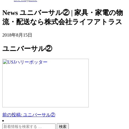
News
ユニバーサル② | 家具・家電の物
流・配送なら株式会社ライフアトラス
2018年8月15日
ユニバーサル②
前の投稿: ユニバーサル②
投
稿
検