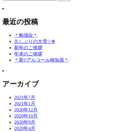
索:
ナ
ビ
最近の投稿
ゲ
ー
＊勉強会＊
久しぶりの大雪☃❄
シ
新年のご挨拶
ョ
年末のご挨拶
＊新!!アルコール検知器＊
ン
アーカイブ
2021年7月
2021年1月
2020年12月
2020年10月
2020年9月
2020年4月