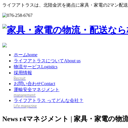
ライフアトラスは、北陸金沢を拠点に家具・家電の2マン配
ホーム
home
ライフアトラスについて
About us
物流サービス
Logistics
採用情報
お問い合わせ
Contact
運輸安全マネジメント
ライフアトラス ってどんな会社？
News
r4マネジメント | 家具・家電の