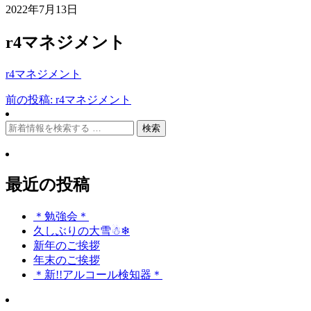
2022年7月13日
r4マネジメント
r4マネジメント
前の投稿: r4マネジメント
投
稿
検
索:
ナ
ビ
最近の投稿
ゲ
ー
＊勉強会＊
久しぶりの大雪☃❄
シ
新年のご挨拶
ョ
年末のご挨拶
＊新!!アルコール検知器＊
ン