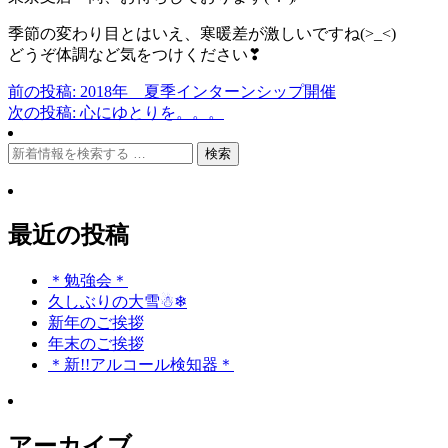
季節の変わり目とはいえ、寒暖差が激しいですね(>_<)
どうぞ体調など気をつけください❣
前の投稿: 2018年 夏季インターンシップ開催
投
次の投稿: 心にゆとりを。。。
稿
検
ナ
索:
ビ
ゲ
最近の投稿
ー
＊勉強会＊
シ
久しぶりの大雪☃❄
ョ
新年のご挨拶
年末のご挨拶
ン
＊新!!アルコール検知器＊
アーカイブ