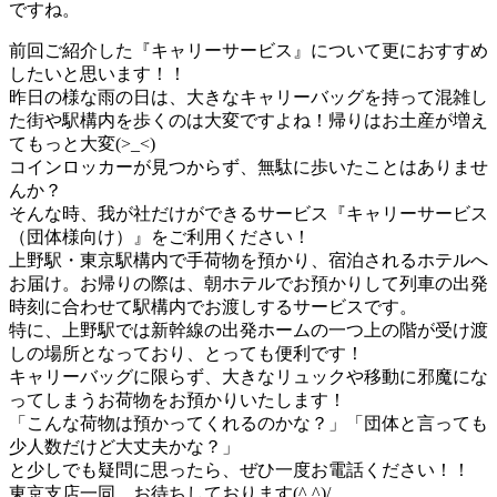
ですね。
前回ご紹介した『キャリーサービス』について更におすすめ
したいと思います！！
昨日の様な雨の日は、大きなキャリーバッグを持って混雑し
た街や駅構内を歩くのは大変ですよね！帰りはお土産が増え
てもっと大変(>_<)
コインロッカーが見つからず、無駄に歩いたことはありませ
んか？
そんな時、我が社だけができるサービス『キャリーサービス
（団体様向け）』をご利用ください！
上野駅・東京駅構内で手荷物を預かり、宿泊されるホテルへ
お届け。お帰りの際は、朝ホテルでお預かりして列車の出発
時刻に合わせて駅構内でお渡しするサービスです。
特に、上野駅では新幹線の出発ホームの一つ上の階が受け渡
しの場所となっており、とっても便利です！
キャリーバッグに限らず、大きなリュックや移動に邪魔にな
ってしまうお荷物をお預かりいたします！
「こんな荷物は預かってくれるのかな？」「団体と言っても
少人数だけど大丈夫かな？」
と少しでも疑問に思ったら、ぜひ一度お電話ください！！
東京支店一同、お待ちしております(^.^)/