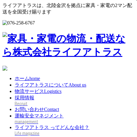
ライフアトラスは、北陸金沢を拠点に家具・家電の2マン配
送を全国受け賜ります
ホーム
home
ライフアトラスについて
About us
物流サービス
Logistics
採用情報
お問い合わせ
Contact
運輸安全マネジメント
ライフアトラス ってどんな会社？