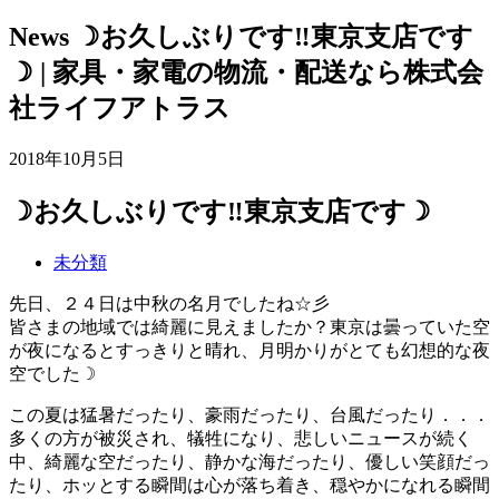
News
☽お久しぶりです‼東京支店です
☽ | 家具・家電の物流・配送なら株式会
社ライフアトラス
2018年10月5日
☽お久しぶりです‼東京支店です☽
未分類
先日、２４日は中秋の名月でしたね☆彡
皆さまの地域では綺麗に見えましたか？東京は曇っていた空
が夜になるとすっきりと晴れ、月明かりがとても幻想的な夜
空でした☽
この夏は猛暑だったり、豪雨だったり、台風だったり．．．
多くの方が被災され、犠牲になり、悲しいニュースが続く
中、綺麗な空だったり、静かな海だったり、優しい笑顔だっ
たり、ホッとする瞬間は心が落ち着き、穏やかになれる瞬間