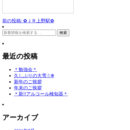
前の投稿: ✿ＪＲ上野駅✿
投
稿
検
索:
ナ
ビ
最近の投稿
ゲ
ー
＊勉強会＊
久しぶりの大雪☃❄
シ
新年のご挨拶
ョ
年末のご挨拶
＊新!!アルコール検知器＊
ン
アーカイブ