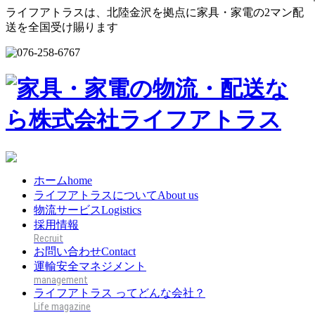
ライフアトラスは、北陸金沢を拠点に家具・家電の2マン配
送を全国受け賜ります
ホーム
home
ライフアトラスについて
About us
物流サービス
Logistics
採用情報
お問い合わせ
Contact
運輸安全マネジメント
ライフアトラス ってどんな会社？